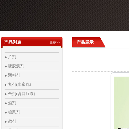
产品列表
产品展示
更多>>
片剂
硬胶囊剂
颗料剂
丸剂(水蜜丸)
合剂(含口服液)
酒剂
糖浆剂
散剂