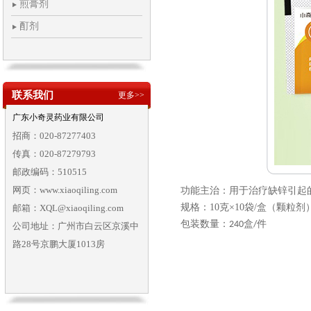
煎膏剂
酊剂
联系我们
更多>>
广东小奇灵药业有限公司
招商：020-87277403
传真：020-87279793
邮政编码：510515
网页：www.xiaoqiling.com
功能主治：用于治疗缺锌引起
规格：
10
克
×
10
袋
/
盒（颗粒剂
邮箱：XQL@xiaoqiling.com
包装数量：
盒
件
240
/
公司地址：广州市白云区京溪中
路28号京鹏大厦1013房