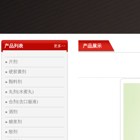
产品列表
产品展示
更多>>
片剂
硬胶囊剂
颗料剂
丸剂(水蜜丸)
合剂(含口服液)
酒剂
糖浆剂
散剂