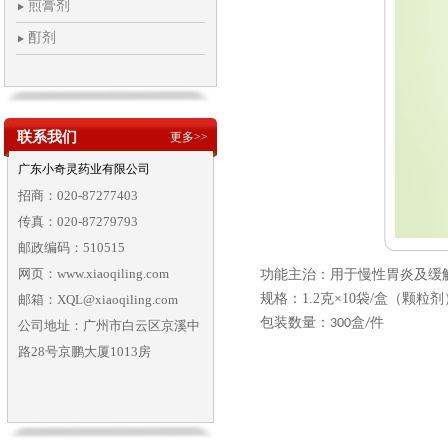
煎膏剂
酊剂
联系我们
更多>>
广东小奇灵药业有限公司
招商：020-87277403
传真：020-87279793
邮政编码：510515
网页：www.xiaoqiling.com
功能主治：用于慢性胃炎及缓
规格：
1.2
克×
10
袋
/
盒（颗粒剂
邮箱：XQL@xiaoqiling.com
包装数量：
盒
件
300
/
公司地址：广州市白云区京溪中
路28号京鹏大厦1013房