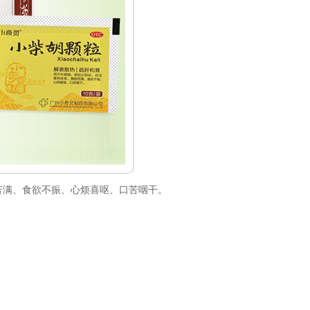
苦满、食欲不振、心烦喜呕、口苦咽干。