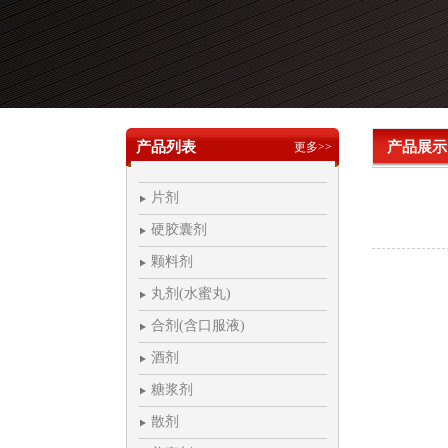
产品列表
产品展示
更多>>
片剂
硬胶囊剂
颗料剂
丸剂(水蜜丸)
合剂(含口服液)
酒剂
糖浆剂
散剂