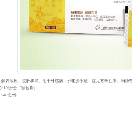
：解表散热，疏肝和胃。用于外感病，邪犯少阳证，症见寒热往来、胸胁
克×
10
袋
/
盒（颗粒剂）
：
盒
件
240
/