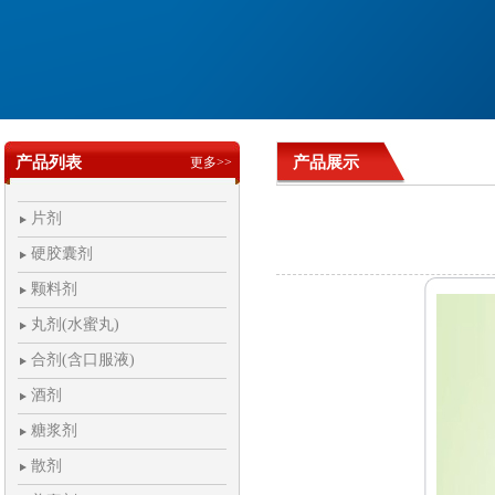
产品列表
产品展示
更多>>
片剂
硬胶囊剂
颗料剂
丸剂(水蜜丸)
合剂(含口服液)
酒剂
糖浆剂
散剂