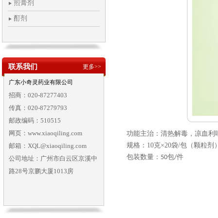
煎膏剂
酊剂
联系我们
更多>>
广东小奇灵药业有限公司
招商：020-87277403
传真：020-87279793
邮政编码：510515
网页：www.xiaoqiling.com
功能主治：清热解毒，凉血利
规格：
10
克×
20
袋
/
包（颗粒剂
邮箱：XQL@xiaoqiling.com
包装数量：
包
件
50
/
公司地址：广州市白云区京溪中
路28号京鹏大厦1013房