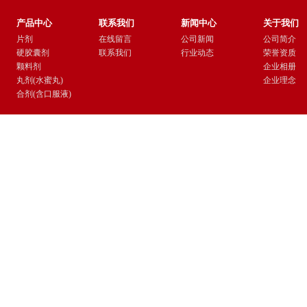
产品中心
联系我们
新闻中心
关于我们
片剂
在线留言
公司新闻
公司简介
硬胶囊剂
联系我们
行业动态
荣誉资质
颗料剂
企业相册
丸剂(水蜜丸)
企业理念
合剂(含口服液)