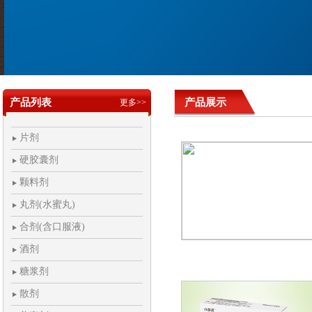
产品列表
产品展示
更多>>
片剂
硬胶囊剂
颗料剂
丸剂(水蜜丸)
合剂(含口服液)
酒剂
糖浆剂
散剂