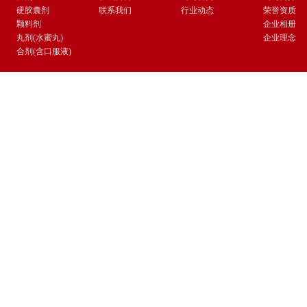
硬胶囊剂
联系我们
行业动态
荣誉资质
颗料剂
企业相册
丸剂(水蜜丸)
企业理念
合剂(含口服液)